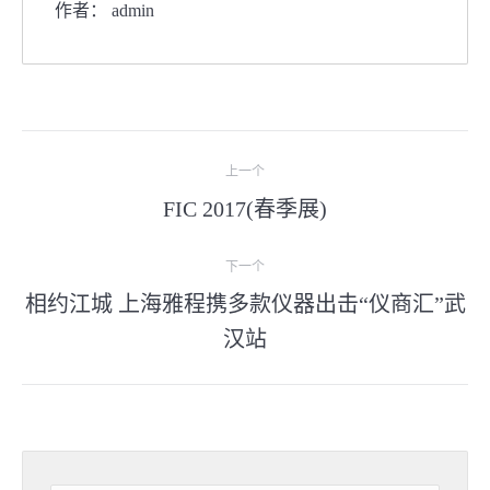
作者：
admin
文
上一个
章
FIC 2017(春季展)
上
一
导
下一个
篇
航
文
相约江城 上海雅程携多款仪器出击“仪商汇”武
下
章
汉站
一
篇
文
章