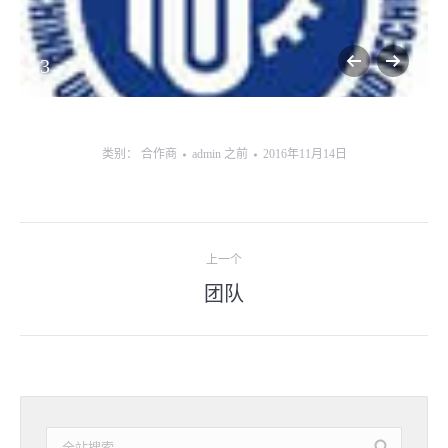
3
类别：
合作商
admin
之前
2016年11月14日
相
上一个
册
团队
上
一
导
个
航