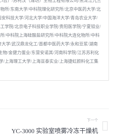
（3台）/苏柯汉（潍坊）生物工程有限公司/黑龙江九三
物所/东南大学/中科院理化研究所/北京中医药大学/北
西安科技大学/河北大学/中国海洋大学/青岛农业大学/
工学院/北京电子科技职业学院/贵阳医学院/宁夏钽业/
料所/中科院上海硅酸盐研究所/中科院大连化物所/中科
济大学/武汉鼎龙化工/首都中医药大学/永和豆浆/湖南
生物/金健力蛋业/东营安诺其/河南科学院/江苏苏利化
学/上海理工大学/上海亘泰实业/上海捷虹颜料化工集
下一个
YC-3000 实验室喷雾冷冻干燥机