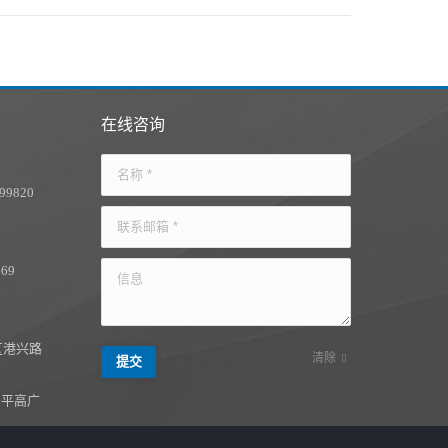
在线咨询
名称 *
899820
联系邮箱 *
669
信息
区港兴路
清除
提交
号平高广