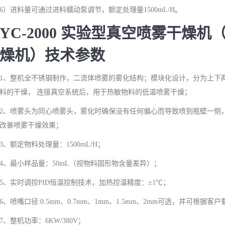
6）进料量可通过进料蠕动泵调节，额定处理量1500mL/H。
YC-2000 实验型真空喷雾干燥机（
燥机）技术参数
1、整机全不锈钢制作，二流体喷雾的雾化结构；模块化设计，分为上下
料的干燥， 连接真空系统后，用于热敏物料的低温喷雾干燥；
2、喷雾头为同心喷雾头，雾化时确保没有任何偏心而导致喷到瓶壁一侧
改善喷雾干燥效果；
3、额定物料处理量：1500mL/H；
4、最小样品量：50mL（视物料固形物含量差异）；
5、实时调控PID恒温控制技术，加热控温精度：±1℃；
6、喷嘴口径:0.5mm、0.7mm、1mm、1.5mm、2mm可选，并可根据客户
7、整机功率：6KW/380V；