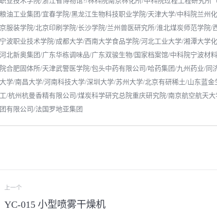
职业技术学院/浙江省博物馆?/林科院南京林化所/中科院过程工程研究所
粮油工业集团/宜春学院/黑龙江生物科技职业学院/天津大学/中科院兰州化
京服装学院/北京印刷学院/长沙学院/兰州兽医研究所/淮北煤炭师范学院/
宁波职业技术学院/成都大学/西南大学食品学院/河北工业大学/湘潭大学化
河北新奥集团/广东华栋调味品/广东双骏生物/国家档案馆/中科院宁波材
院合肥固体所/天津武警医学院/包头中药有限公司/哈药集团/九州药业/同
大学/南昌大学/河南科技大学/深圳大学/苏州大学/北京有研稀土/山东蓝金
工/杭州杭曼香精有限公司/煤炭科学研究总院重庆研究院/南京航空航天大
团有限公司/法国罗地亚集团
项
上一个
目
YC-015 小型喷雾干燥机
上
下