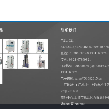
一
一
导
个
个
航
项
项
目：
目
品
联系我们
电话: 021-
54243425,54243466,67899810,67
直线：13381632669 13311639216
传真: 86-21-67899821
QQ/微信：80200650 (Q)13381632
13311639216
电子信箱: sales@51082915.cn
工厂地址: 工厂地址：上海市松江
77号 201600
商务中心:上海市松江区九峰路88
场1801室 201600