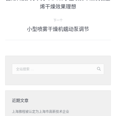
上
导
烯干燥效果理想
一
篇
航
下一个
文
小型喷雾干燥机蠕动泵调节
下
章
一
篇
文
章
近期文章
上海雅程被认定为上海市高新技术企业