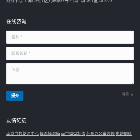
商务中心:上海市松江区九峰路88号平高广场1801室 201600
在线咨询
名称 *
联系邮箱 *
信息
清除
提交
友情链接
南京白蚁防治中心
恒温恒湿箱
南京模型制作
苏州办公室装修
电炉加料