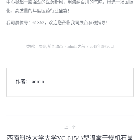
中心掀起一股强劲的医药新风，用海纳百川的气魄，缔造一场国际
化、高质量的年度医药行业盛宴！
我司展位号：61X52，欢迎您莅临我司展台参观指导！
类别：
展会
,
新闻动态
admin
之前
2018年3月20日
作者：
admin
文
上一个
章
西南科技大学大学YC-015小型喷雾干燥机石墨